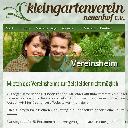
Start
Chronik
Gartenanlage
Galerie
Ihr Garten
Kontakt
Vereinsheim
Mieten des Vereinsheims zur Zeit leider nicht möglich
Aus organisatorischen Gründen können wir leider auf unbestimmte Zeit unser
Vereinsheim nicht für Feiern vermieten. Ob und wann es wieder möglich wird
werden wir hier über unsere Website kommunizieren.
Ob als Partyraum, für einen Geburtstag, die Hochzeitsfeier oder eine Tauffe. 
einem
Platzangebot für 50 Personen
haben wir genügend Platz für eine gemütliche Fe