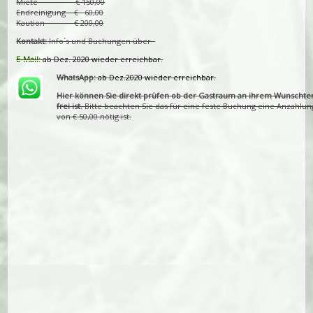
Miete € 150,00
Endreinigung € 60,00
Kaution € 200,00
Kontakt:
Info´s und Buchungen über
E-Mail:
ab Dez. 2020 wieder erreichbar.
WhatsApp:
ab Dez.2020 wieder erreichbar.
Hier können Sie direkt prüfen ob der Gastraum an ihrem Wunschte
frei ist.
Bitte beachten Sie das für eine feste Buchung eine Anzahlun
von € 50,00 nötig ist.