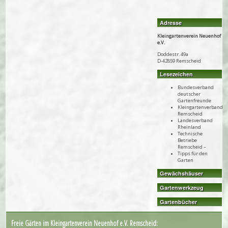
Adresse
Kleingartenverein Neuenhof
e.V.
Doddestr. 49a
D-42859 Remscheid
Lesezeichen
Bundesverband
deutscher
Gartenfreunde
Kleingartenverband
Remscheid
Landesverband
Rheinland
Technische
Betriebe
Remscheid –
Tipps für den
Garten
Gewächshäuser
Gartenwerkzeug
Gartenbücher
Freie Gärten im Kleingartenverein Neuenhof e.V. Remscheid: