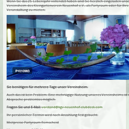
Wenn Sie das 25. Lebensjahr vollendet haben sind Sie herzlich eingeladen uns
Vereinsheim des Kleingartenverein Neuenhof e.V., als Partyraum oder für Ihre
Veranstaltung zu mieten.
P1010983
Sie benötigen für mehrere Tage unser Vereinsheim.
Auch das ist kein Problem. Eine mehrtägige Nutzung unseres Vereinsheims ist
Absprache problemlos möglich.
Fragen Sie uns! E-Mail:
vorstand@kgv-neuenhof.clubdesk.com
Ihr persönlicher Termin wird nach Anzahlung fest gebucht.
Mietpreise Partyraum Remscheid