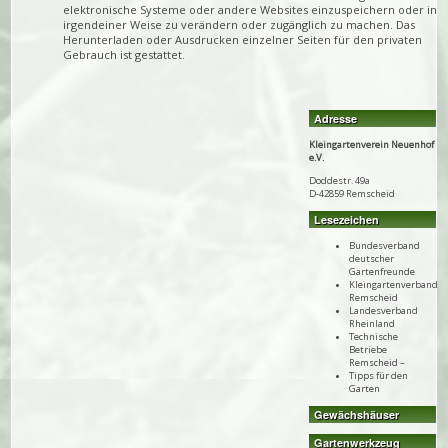
elektronische Systeme oder andere Websites einzuspeichern oder in
irgendeiner Weise zu verändern oder zugänglich zu machen. Das
Herunterladen oder Ausdrucken einzelner Seiten für den privaten
Gebrauch ist gestattet.
Adresse
Kleingartenverein Neuenhof
e.V.
Doddestr. 49a
D-42859 Remscheid
Lesezeichen
Bundesverband
deutscher
Gartenfreunde
Kleingartenverband
Remscheid
Landesverband
Rheinland
Technische
Betriebe
Remscheid –
Tipps für den
Garten
Gewächshäuser
Gartenwerkzeug