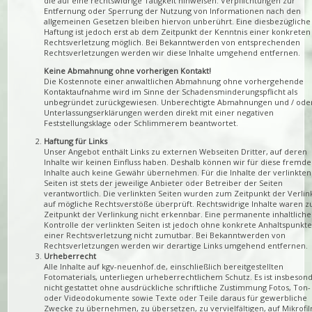
die auf eine rechtswidrige Tätigkeit hinweisen. Verpflichtungen zur
Entfernung oder Sperrung der Nutzung von Informationen nach den
allgemeinen Gesetzen bleiben hiervon unberührt. Eine diesbezügliche
Haftung ist jedoch erst ab dem Zeitpunkt der Kenntnis einer konkreten
Rechtsverletzung möglich. Bei Bekanntwerden von entsprechenden
Rechtsverletzungen werden wir diese Inhalte umgehend entfernen.
Keine Abmahnung ohne vorherigen Kontakt!
Die Kostennote einer anwaltlichen Abmahnung ohne vorhergehende
Kontaktaufnahme wird im Sinne der Schadensminderungspflicht als
unbegründet zurückgewiesen. Unberechtigte Abmahnungen und / ode
Unterlassungserklärungen werden direkt mit einer negativen
Feststellungsklage oder Schlimmerem beantwortet.
Haftung für Links
Unser Angebot enthält Links zu externen Webseiten Dritter, auf deren
Inhalte wir keinen Einfluss haben. Deshalb können wir für diese fremd
Inhalte auch keine Gewähr übernehmen. Für die Inhalte der verlinkten
Seiten ist stets der jeweilige Anbieter oder Betreiber der Seiten
verantwortlich. Die verlinkten Seiten wurden zum Zeitpunkt der Verli
auf mögliche Rechtsverstöße überprüft. Rechtswidrige Inhalte waren 
Zeitpunkt der Verlinkung nicht erkennbar. Eine permanente inhaltliche
Kontrolle der verlinkten Seiten ist jedoch ohne konkrete Anhaltspunkt
einer Rechtsverletzung nicht zumutbar. Bei Bekanntwerden von
Rechtsverletzungen werden wir derartige Links umgehend entfernen.
Urheberrecht
Alle Inhalte auf kgv-neuenhof.de, einschließlich bereitgestellten
Fotomaterials, unterliegen urheberrechtlichem Schutz. Es ist insbeson
nicht gestattet ohne ausdrückliche schriftliche Zustimmung Fotos, Ton-
oder Videodokumente sowie Texte oder Teile daraus für gewerbliche
Zwecke zu übernehmen, zu übersetzen, zu vervielfältigen, auf Mikrofil